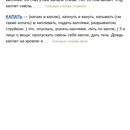
каплет сквозь… …
Толковый словарь Ушакова
КАПАТЬ
— (капаю и каплю), капнуть и кануть; капывать (см.
также копать) м капливать, падать каплями, разрывчатою
струйкою; | что, опускать, ронять каплями, лить по капле; | 3 е
лицо о вещи: пропускать сквозь себя капли, дать течь. Дождь
каплет на кровлю и …
Толковый словарь Даля