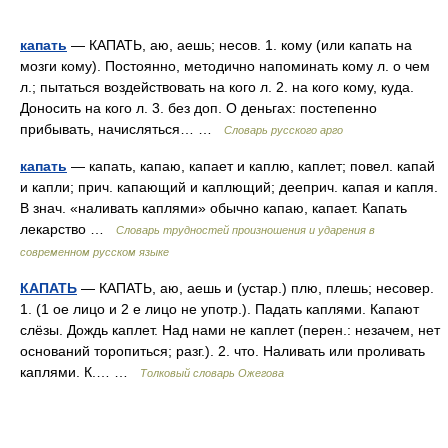
капать
— КАПАТЬ, аю, аешь; несов. 1. кому (или капать на
мозги кому). Постоянно, методично напоминать кому л. о чем
л.; пытаться воздействовать на кого л. 2. на кого кому, куда.
Доносить на кого л. 3. без доп. О деньгах: постепенно
прибывать, начисляться… …
Словарь русского арго
капать
— капать, капаю, капает и каплю, каплет; повел. капай
и капли; прич. капающий и каплющий; дееприч. капая и капля.
В знач. «наливать каплями» обычно капаю, капает. Капать
лекарство …
Словарь трудностей произношения и ударения в
современном русском языке
КАПАТЬ
— КАПАТЬ, аю, аешь и (устар.) плю, плешь; несовер.
1. (1 ое лицо и 2 е лицо не употр.). Падать каплями. Капают
слёзы. Дождь каплет. Над нами не каплет (перен.: незачем, нет
оснований торопиться; разг.). 2. что. Наливать или проливать
каплями. К.… …
Толковый словарь Ожегова