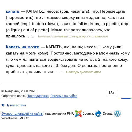
капать
— КАПАТЬ1, несов. (сов. накапать), что. Перемещать
(переместить) что л. жидкое сверху вниз медленно, капля за
каплей [impf. to drip (down), cause to fall in drops; to pipette, drip
(a liquid) out of pipette]. Мама так разволновалась, что
пришлось… …
Большой толковый словарь русских глаголов
Капать на мозги
— КАПАТЬ, аю, аешь; несов. 1. кому (или
капать на мозги кому). Постоянно, методично напоминать кому
л. о чем л.; пытаться воздействовать на кого л. 2. на кого кому,
куда. Доносить на кого л. 3. без доп. О деньгах: постепенно
прибывать, начисляться… …
Словарь русского арго
© Академик, 2000-2026
18+
Обратная связь:
Техподдержка
,
Реклама на сайте
👣 Путешествия
Экспорт словарей на сайты
, сделанные на PHP,
Joomla,
Drupal,
WordPress, MODx.