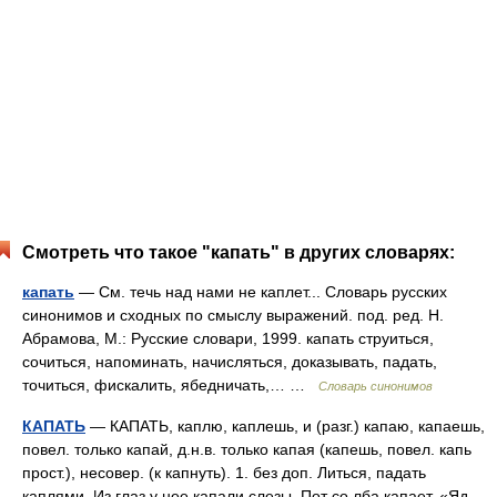
Смотреть что такое "капать" в других словарях:
капать
— См. течь над нами не каплет... Словарь русских
синонимов и сходных по смыслу выражений. под. ред. Н.
Абрамова, М.: Русские словари, 1999. капать струиться,
сочиться, напоминать, начисляться, доказывать, падать,
точиться, фискалить, ябедничать,… …
Словарь синонимов
КАПАТЬ
— КАПАТЬ, каплю, каплешь, и (разг.) капаю, капаешь,
повел. только капай, д.н.в. только капая (капешь, повел. капь
прост.), несовер. (к капнуть). 1. без доп. Литься, падать
каплями. Из глаз у нее капали слезы. Пот со лба капает. «Яд